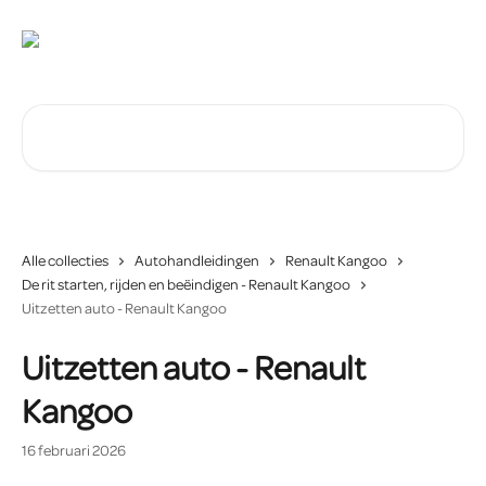
Naar de hoofdinhoud
Zoeken naar artikelen ...
Alle collecties
Autohandleidingen
Renault Kangoo
De rit starten, rijden en beëindigen - Renault Kangoo
Uitzetten auto - Renault Kangoo
Uitzetten auto - Renault
Kangoo
16 februari 2026