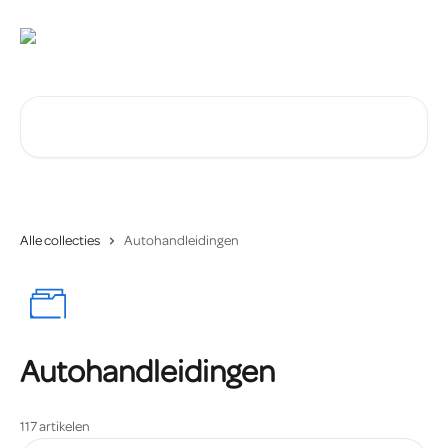
Naar de hoofdinhoud
Zoeken naar artikelen ...
Alle collecties
Autohandleidingen
Autohandleidingen
117 artikelen