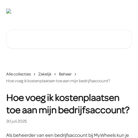
Naar de hoofdinhoud
Zoeken naar artikelen ...
Alle collecties
Zakelijk
Beheer
Hoe voeg ik kostenplaatsen toe aan mijn bedrijfsaccount?
Hoe voeg ik kostenplaatsen
toe aan mijn bedrijfsaccount?
30 juli 2025
Als beheerder van een bedrijfsaccount bij MyWheels kun je 