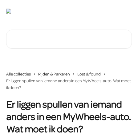
Naar de hoofdinhoud
Zoeken naar artikelen ...
Alle collecties
Rijden & Parkeren
Lost & found
Er liggen spullen van iemand anders in een MyWheels-auto. Wat moet
ik doen?
Er liggen spullen van iemand
anders in een MyWheels-auto.
Wat moet ik doen?