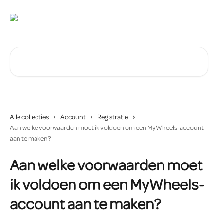
Naar de hoofdinhoud
Zoeken naar artikelen ...
Alle collecties
Account
Registratie
Aan welke voorwaarden moet ik voldoen om een MyWheels-account
aan te maken?
Aan welke voorwaarden moet
ik voldoen om een MyWheels-
account aan te maken?